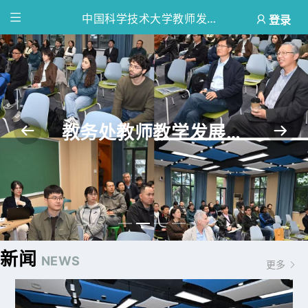
智慧门户平台提供在线自助建站服务。平台易用，用户使用拖拽方式、所见即所得，搭建过程轻松、零代码；具有丰富的模板体现不同行业的特征与风格；布局模块搭配样式模板，满足用户的各类样式需求；添加内容多方式，可本地添加和外接数据；持续统计分析数据，用户随时掌握网站概况。
中国科学技术大学教师发展中心
登录
教务处教师教学发展中心成功举办第八期“教与研”论坛
新闻
NEWS
更多